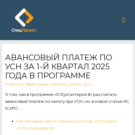
Гла
ме
АВАНСОВЫЙ ПЛАТЕЖ ПО
УСН ЗА 1-Й КВАРТАЛ 2025
ГОДА В ПРОГРАММЕ
Новости
/
авансовый
,
платеж
,
расчет
,
усн
О том, как в программе «1С:Бухгалтерия 8» рассчитать
авансовый платеж по налогу при УСН, см. в новой статье ИС
1С:ИТС:
Расчет авансового платежа за 1-й кв. 2025 года в
«1С:Бухгалтерии 8»