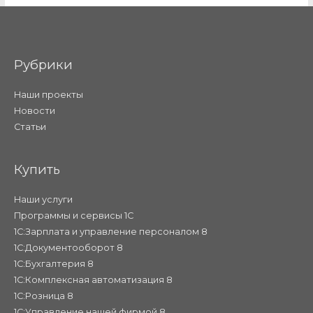
Рубрики
Наши проекты
Новости
Статьи
Купить
Наши услуги
Программы и сервисы 1С
1С:Зарплата и управление персоналом 8
1С:Документооборот 8
1С:Бухгалтерия 8
1С:Комплексная автоматизация 8
1С:Розница 8
1С:Управление нашей фирмой 8