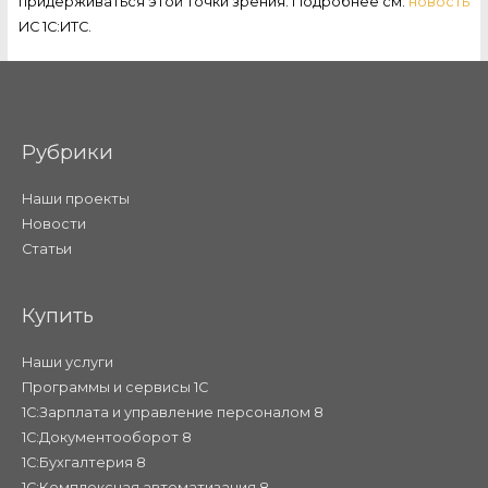
придерживаться этой точки зрения. Подробнее см.
новость
ИС 1С:ИТС.
Рубрики
Наши проекты
Новости
Статьи
Купить
Наши услуги
Программы и сервисы 1С
1С:Зарплата и управление персоналом 8
1С:Документооборот 8
1С:Бухгалтерия 8
1С:Комплексная автоматизация 8