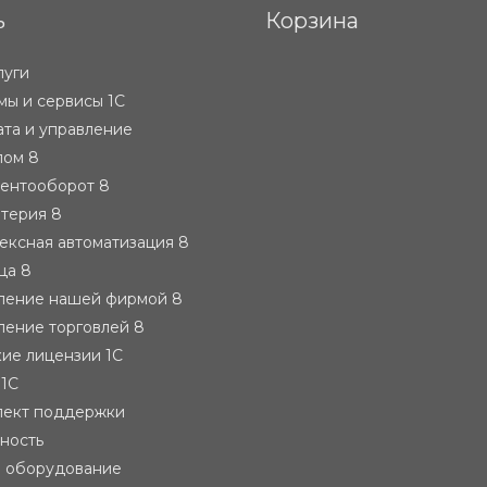
ь
Корзина
луги
ы и сервисы 1С
ата и управление
лом 8
ментооборот 8
лтерия 8
ексная автоматизация 8
ца 8
вление нашей фирмой 8
ление торговлей 8
ие лицензии 1С
 1С
лект поддержки
тность
е оборудование