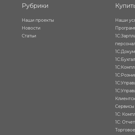
Рубрики
Купит
Наши проекты
Наши ус
Новости
Программ
Статьи
1С:Зарпл
персона
1С:Доку
1С:Бухга
1С:Компл
1С:Розни
1С:Упра
1С:Управ
Клиентск
Сервисы
1С: Комп
1С: Отче
Торгово