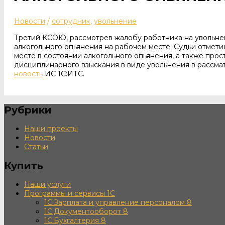
Новости
/
сотрудник
,
увольнение
Третий КСОЮ, рассмотрев жалобу работника на увольнен
алкогольного опьянения на рабочем месте. Судьи отмети
месте в состоянии алкогольного опьянения, а также прос
дисциплинарного взыскания в виде увольнения в рассма
новость
ИС 1С:ИТС.
Рубрики
Наши проекты
Новости
Статьи
Купить
Наши услуги
Программы и сервисы 1С
1С:Зарплата и управление персоналом 8
1С:Документооборот 8
1С:Бухгалтерия 8