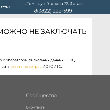
г. Томск, ул. Герцена 72, 3 этаж
Статьи
8(3822) 222-599
 МОЖНО НЕ ЗАКЛЮЧАТЬ
р с оператором фискальных данных (ОФД).
 см. в
ответе на вопрос
ИС 1С:ИТС.
Сообщество
Вконтакте