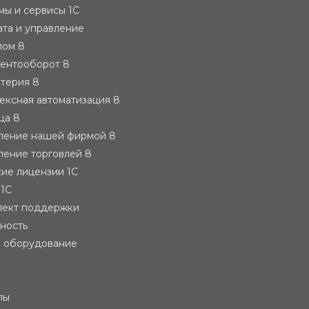
ы и сервисы 1С
ата и управление
лом 8
ментооборот 8
лтерия 8
ексная автоматизация 8
ца 8
вление нашей фирмой 8
ление торговлей 8
ие лицензии 1С
 1С
лект поддержки
тность
е оборудование
лы