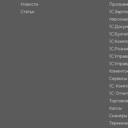
Новости
Программ
Статьи
1С:Зарпл
персона
1С:Доку
1С:Бухга
1С:Компл
1С:Розни
1С:Упра
1С:Управ
Клиентск
Сервисы
1С: Комп
1С: Отче
Торгово
Кассы
Сканеры
Термина