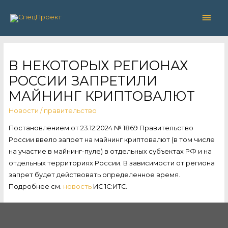
Глав
мен
В НЕКОТОРЫХ РЕГИОНАХ
РОССИИ ЗАПРЕТИЛИ
МАЙНИНГ КРИПТОВАЛЮТ
Новости
/
правительство
Постановлением от 23.12.2024 № 1869 Правительство
России ввело запрет на майнинг криптовалют (в том числе
на участие в майнинг-пуле) в отдельных субъектах РФ и на
отдельных территориях России. В зависимости от региона
запрет будет действовать определенное время.
Подробнее см.
новость
ИС 1С:ИТС.