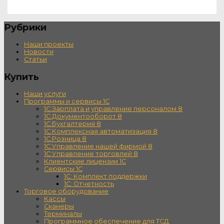
Рубрики
Наши проекты
Новости
Статьи
Купить
Наши услуги
Программы и сервисы 1С
1С:Зарплата и управление персоналом 8
1С:Документооборот 8
1С:Бухгалтерия 8
1С:Комплексная автоматизация 8
1С:Розница 8
1С:Управление нашей фирмой 8
1С:Управление торговлей 8
Клиентские лицензии 1С
Сервисы 1С
1С: Комплект поддержки
1С: Отчетность
Торговое оборудование
Кассы
Сканеры
Терминалы
Программное обеспечение для ТСД