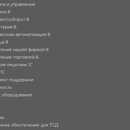
ата и управление
лом 8
ментооборот 8
лтерия 8
ексная автоматизация 8
ца 8
вление нашей фирмой 8
ление торговлей 8
ие лицензии 1С
 1С
лект поддержки
тность
е оборудование
лы
мное обеспечение для ТСД