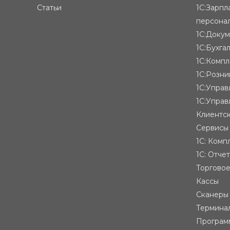
Статьи
1С:Зарпл
персона
1С:Доку
1С:Бухга
1С:Компл
1С:Розни
1С:Упра
1С:Управ
Клиентск
Сервисы
1С: Комп
1С: Отче
Торгово
Кассы
Сканеры
Термина
Програм