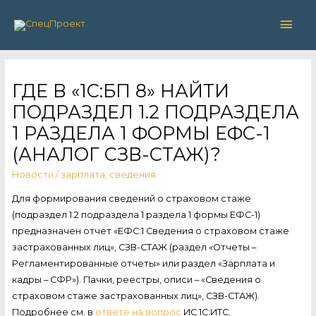
Глав
мен
ГДЕ В «1С:БП 8» НАЙТИ
ПОДРАЗДЕЛ 1.2 ПОДРАЗДЕЛА
1 РАЗДЕЛА 1 ФОРМЫ ЕФС-1
(АНАЛОГ СЗВ-СТАЖ)?
Новости
/
зарплата
,
сведения
Для формирования сведений о страховом стаже
(подраздел 1.2 подраздела 1 раздела 1 формы ЕФС-1)
предназначен отчет «ЕФС:1 Сведения о страховом стаже
застрахованных лиц», СЗВ-СТАЖ (раздел «Отчеты –
Регламентированные отчеты» или раздел «Зарплата и
кадры – СФР»). Пачки, реестры, описи – «Сведения о
страховом стаже застрахованных лиц», СЗВ-СТАЖ).
Подробнее см. в
ответе на вопрос
ИС 1С:ИТС.