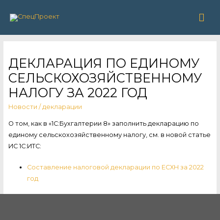
Гла
ме
ДЕКЛАРАЦИЯ ПО ЕДИНОМУ
СЕЛЬСКОХОЗЯЙСТВЕННОМУ
НАЛОГУ ЗА 2022 ГОД
Новости
/
декларации
О том, как в «1С:Бухгалтерии 8» заполнить декларацию по
единому сельскохозяйственному налогу, см. в новой статье
ИС 1С:ИТС:
Составление налоговой декларации по ЕСХН за 2022
год