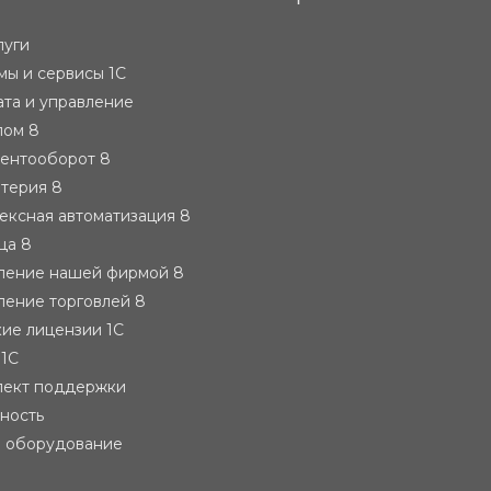
луги
ы и сервисы 1С
ата и управление
лом 8
ментооборот 8
лтерия 8
ексная автоматизация 8
ца 8
вление нашей фирмой 8
ление торговлей 8
ие лицензии 1С
 1С
лект поддержки
тность
е оборудование