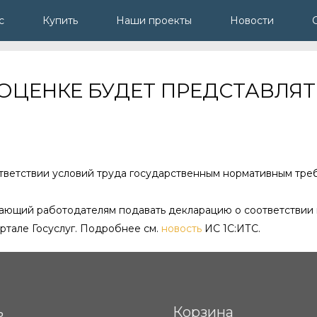
с
Купить
Наши проекты
Новости
ОЦЕНКЕ БУДЕТ ПРЕДСТАВЛЯТ
тветствии условий труда государственным нормативным треб
ющий работодателям подавать декларацию о соответствии в
ртале Госуслуг. Подробнее см.
новость
ИС 1С:ИТС.
ь
Корзина