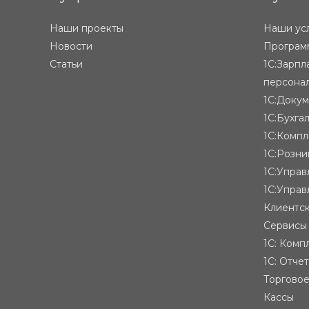
Наши проекты
Наши ус
Новости
Программ
Статьи
1С:Зарпл
персона
1С:Доку
1С:Бухга
1С:Компл
1С:Розни
1С:Упра
1С:Управ
Клиентск
Сервисы
1С: Комп
1С: Отче
Торгово
Кассы