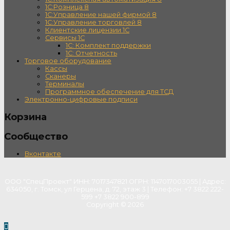
1С:Розница 8
1С:Управление нашей фирмой 8
1С:Управление торговлей 8
Клиентские лицензии 1С
Сервисы 1С
1С: Комплект поддержки
1С: Отчетность
Торговое оборудование
Кассы
Сканеры
Терминалы
Программное обеспечение для ТСД
Электронно-цифровые подписи
Корзина
Сообщество
Вконтакте
ООО "СпецПроект" ИНН: 7017347821 ОГРН: 1147017003055 | Адрес:
634050, г. Томск, ул Герцена, д. 72, этаж 3 | Телефон: +7 3822 222-
599 +7 3822 900-899
Copyright © 2026
Пролистать