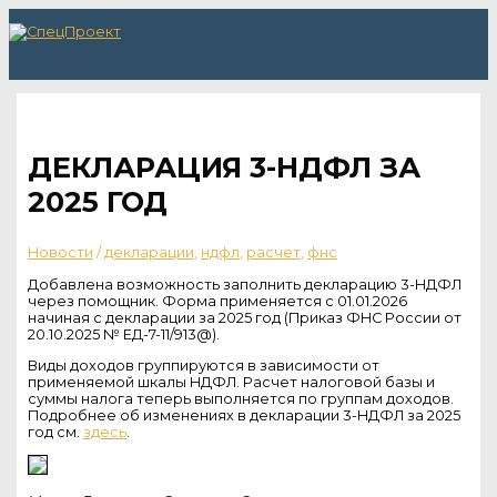
Перейти
к
содержимому
Главное
меню
ДЕКЛАРАЦИЯ 3-НДФЛ ЗА
2025 ГОД
Новости
/
декларации
,
ндфл
,
расчет
,
фнс
Добавлена возможность заполнить декларацию 3-НДФЛ
через помощник. Форма применяется с 01.01.2026
начиная с декларации за 2025 год (Приказ ФНС России от
20.10.2025 № ЕД-7-11/913@).
Виды доходов группируются в зависимости от
применяемой шкалы НДФЛ. Расчет налоговой базы и
суммы налога теперь выполняется по группам доходов.
Подробнее об изменениях в декларации 3-НДФЛ за 2025
год см.
здесь
.