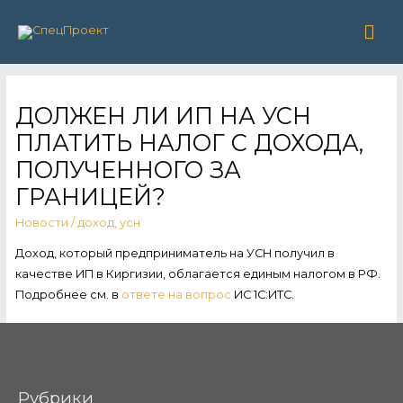
Гла
ме
ДОЛЖЕН ЛИ ИП НА УСН
ПЛАТИТЬ НАЛОГ С ДОХОДА,
ПОЛУЧЕННОГО ЗА
ГРАНИЦЕЙ?
Новости
/
доход
,
усн
Доход, который предприниматель на УСН получил в
качестве ИП в Киргизии, облагается единым налогом в РФ.
Подробнее см. в
ответе на вопрос
ИС 1С:ИТС.
Рубрики