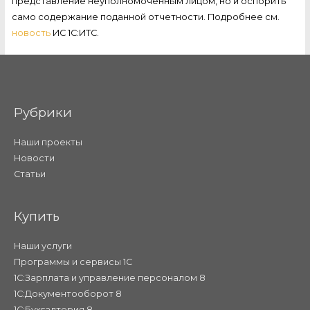
представление неуполномоченным лицом, но и оспорить
само содержание поданной отчетности. Подробнее см.
новость
ИС 1С:ИТС.
Рубрики
Наши проекты
Новости
Статьи
Купить
Наши услуги
Программы и сервисы 1С
1С:Зарплата и управление персоналом 8
1С:Документооборот 8
1С:Бухгалтерия 8