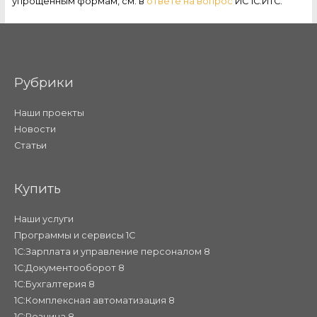
упрощенным формам, см. в
ответе на вопрос
ИС 1С:ИТС.
Рубрики
Наши проекты
Новости
Статьи
Купить
Наши услуги
Программы и сервисы 1С
1С:Зарплата и управление персоналом 8
1С:Документооборот 8
1С:Бухгалтерия 8
1С:Комплексная автоматизация 8
1С:Розница 8