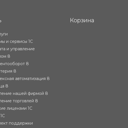
ь
Корзина
луги
ы и сервисы 1С
ата и управление
лом 8
ментооборот 8
лтерия 8
ексная автоматизация 8
ца 8
вление нашей фирмой 8
ление торговлей 8
ие лицензии 1С
 1С
лект поддержки