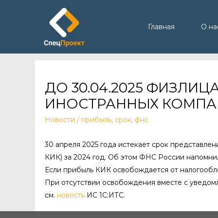
Главная
О на
ДО 30.04.2025 ФИЗЛ
ИНОСТРАННЫХ КОМПАН
Новости
/
прибыль
,
срок
,
фнс
30 апреля 2025 года истекает срок представле
КИК) за 2024 год. Об этом ФНС России напомнил
Если прибыль КИК освобождается от налогообл
При отсутствии освобождения вместе с уведо
см.
новость
ИС 1С:ИТС.