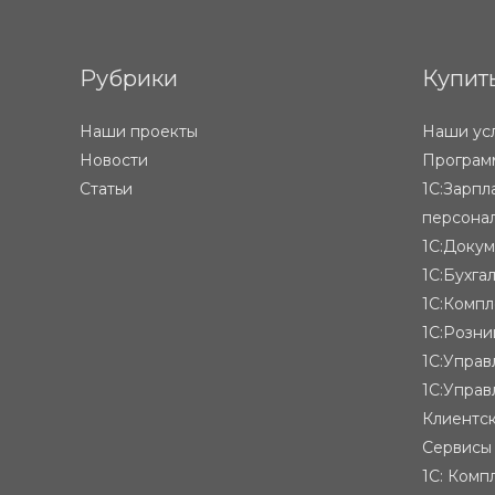
Рубрики
Купит
Наши проекты
Наши ус
Новости
Программ
Статьи
1С:Зарпл
персона
1С:Доку
1С:Бухга
1С:Компл
1С:Розни
1С:Упра
1С:Управ
Клиентск
Сервисы
1С: Комп