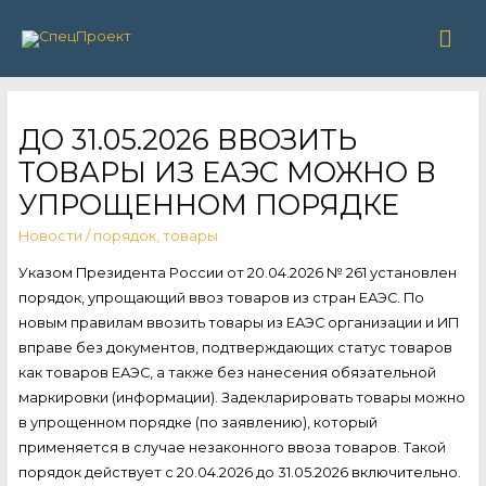
Гла
ме
ДО 31.05.2026 ВВОЗИТЬ
ТОВАРЫ ИЗ ЕАЭС МОЖНО В
УПРОЩЕННОМ ПОРЯДКЕ
Новости
/
порядок
,
товары
Указом Президента России от 20.04.2026 № 261 установлен
порядок, упрощающий ввоз товаров из стран ЕАЭС. По
новым правилам ввозить товары из ЕАЭС организации и ИП
вправе без документов, подтверждающих статус товаров
как товаров ЕАЭС, а также без нанесения обязательной
маркировки (информации). Задекларировать товары можно
в упрощенном порядке (по заявлению), который
применяется в случае незаконного ввоза товаров. Такой
порядок действует с 20.04.2026 до 31.05.2026 включительно.