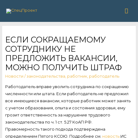
Гла
ме
ЕСЛИ СОКРАЩАЕМОМУ
СОТРУДНИКУ НЕ
ПРЕДЛОЖИТЬ ВАКАНСИИ,
МОЖНО ПОЛУЧИТЬ ШТРАФ
Новости
/
законодательства
,
работник
,
работодатель
Работодатель вправе уволить сотрудника по сокращению
численности или штата. Если работодатель не предложил
все имеющиеся вакансии, которые работник может занять
с учетом образования, опыта и состояния здоровья, ему
грозит ответственность за нарушение трудового
законодательства по ч. 1 ст. 5.27 КоАП РФ.
Правомерность такого подхода подтверждена
определением Пятого КСОЮ. Подробнее см.
новость
ИС