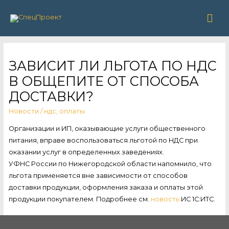
Гла
ме
ЗАВИСИТ ЛИ ЛЬГОТА ПО НДС
В ОБЩЕПИТЕ ОТ СПОСОБА
ДОСТАВКИ?
Новости
/
ндс
,
оплаты
Организации и ИП, оказывающие услуги общественного
питания, вправе воспользоваться льготой по НДС при
оказании услуг в определенных заведениях.
УФНС России по Нижегородской области напомнило, что
льгота применяется вне зависимости от способов
доставки продукции, оформления заказа и оплаты этой
продукции покупателем. Подробнее см.
новость
ИС 1С:ИТС.