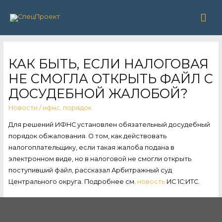
Гла
ме
КАК БЫТЬ, ЕСЛИ НАЛОГОВАЯ
НЕ СМОГЛА ОТКРЫТЬ ФАЙЛ С
ДОСУДЕБНОЙ ЖАЛОБОЙ?
Новости
/
ифнс
,
порядок
Для решений ИФНС установлен обязательный досудебный
порядок обжалования. О том, как действовать
налогоплательщику, если такая жалоба подана в
электронном виде, но в налоговой не смогли открыть
поступивший файл, рассказал Арбитражный суд
Центрального округа. Подробнее см.
новость
ИС 1С:ИТС.