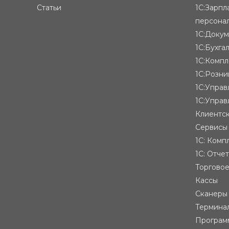
Статьи
1С:Зарпл
персона
1С:Доку
1С:Бухга
1С:Компл
1С:Розни
1С:Упра
1С:Управ
Клиентск
Сервисы
1С: Комп
1С: Отче
Торгово
Кассы
Сканеры
Термина
Програм