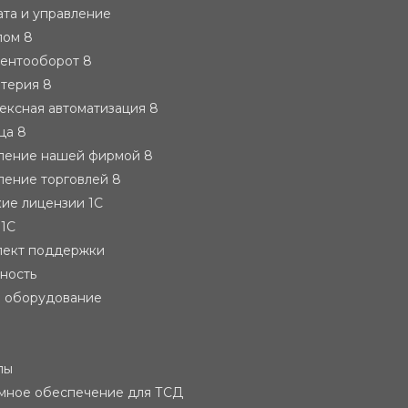
ата и управление
лом 8
ментооборот 8
лтерия 8
ексная автоматизация 8
ца 8
вление нашей фирмой 8
ление торговлей 8
ие лицензии 1С
 1С
лект поддержки
тность
е оборудование
лы
мное обеспечение для ТСД