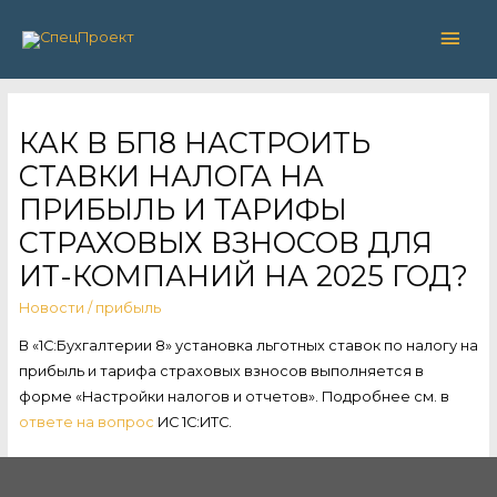
Глав
мен
КАК В БП8 НАСТРОИТЬ
СТАВКИ НАЛОГА НА
ПРИБЫЛЬ И ТАРИФЫ
СТРАХОВЫХ ВЗНОСОВ ДЛЯ
ИТ-КОМПАНИЙ НА 2025 ГОД?
Новости
/
прибыль
В «1С:Бухгалтерии 8» установка льготных ставок по налогу на
прибыль и тарифа страховых взносов выполняется в
форме «Настройки налогов и отчетов». Подробнее см. в
ответе на вопрос
ИС 1С:ИТС.