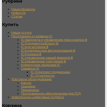
Рубрики
Наши проекты
Новости
Статьи
Купить
Наши услуги
Программы и сервисы 1С
1С:Зарплата и управление персоналом 8
1С:Документооборот 8
1С:Бухгалтерия 8
1С:Комплексная автоматизация 8
1С:Розница 8
1С:Управление нашей фирмой 8
1С:Управление торговлей 8
Клиентские лицензии 1С
Сервисы 1С
1С: Комплект поддержки
1С: Отчетность
Торговое оборудование
Кассы
Сканеры
Терминалы
Программное обеспечение для ТСД
Электронно-цифровые подписи
Корзина