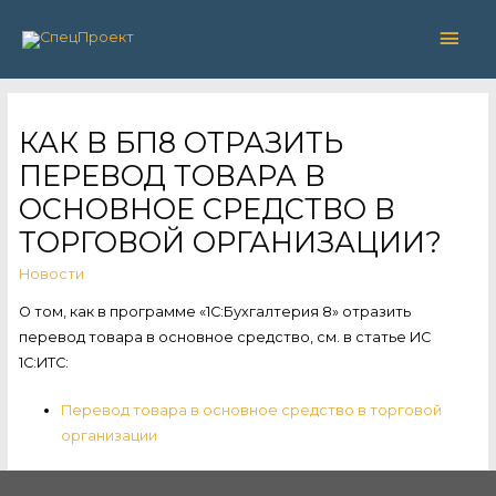
Глав
мен
КАК В БП8 ОТРАЗИТЬ
ПЕРЕВОД ТОВАРА В
ОСНОВНОЕ СРЕДСТВО В
ТОРГОВОЙ ОРГАНИЗАЦИИ?
Новости
О том, как в программе «1С:Бухгалтерия 8» отразить
перевод товара в основное средство, см. в статье ИС
1С:ИТС:
Перевод товара в основное средство в торговой
организации