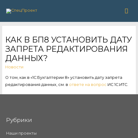
Гла
ме
КАК В БП8 УСТАНОВИТЬ ДАТУ
ЗАПРЕТА РЕДАКТИРОВАНИЯ
ДАННЫХ?
Новости
О том, как в «1С:Бухгалтерии 8» установить дату запрета
редактирования данных, см. в
ответе на вопрос
ИС 1С:ИТС.
Рубрики
Наши проекты