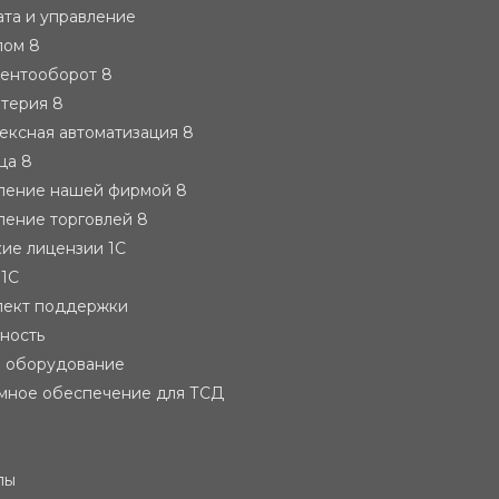
ата и управление
лом 8
ментооборот 8
лтерия 8
ексная автоматизация 8
ца 8
вление нашей фирмой 8
ление торговлей 8
ие лицензии 1С
 1С
лект поддержки
тность
е оборудование
мное обеспечение для ТСД
лы