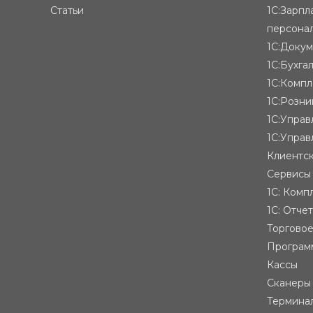
Статьи
1С:Зарпл
персона
1С:Доку
1С:Бухга
1С:Компл
1С:Розни
1С:Упра
1С:Управ
Клиентск
Сервисы
1С: Комп
1С: Отче
Торгово
Програм
Кассы
Сканеры
Термина