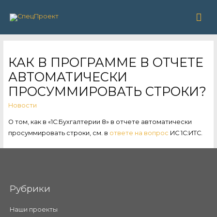
Гла
ме
КАК В ПРОГРАММЕ В ОТЧЕТЕ
АВТОМАТИЧЕСКИ
ПРОСУММИРОВАТЬ СТРОКИ?
Новости
О том, как в «1С:Бухгалтерии 8» в отчете автоматически
просуммировать строки, см. в
ответе на вопрос
ИС 1С:ИТС.
Рубрики
Наши проекты