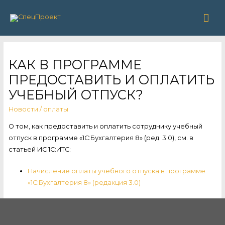
Гла
ме
КАК В ПРОГРАММЕ
ПРЕДОСТАВИТЬ И ОПЛАТИТЬ
УЧЕБНЫЙ ОТПУСК?
Новости
/
оплаты
О том, как предоставить и оплатить сотруднику учебный
отпуск в программе «1С:Бухгалтерия 8» (ред. 3.0), см. в
статьей ИС 1С:ИТС:
Начисление оплаты учебного отпуска в программе
«1С:Бухгалтерия 8» (редакция 3.0)