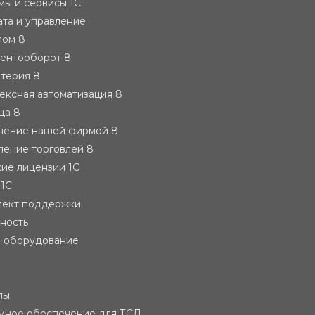
ы и сервисы 1С
ата и управление
лом 8
ментооборот 8
лтерия 8
ексная автоматизация 8
ца 8
вление нашей фирмой 8
ление торговлей 8
ие лицензии 1С
 1С
лект поддержки
тность
е оборудование
лы
мное обеспечение для ТСД