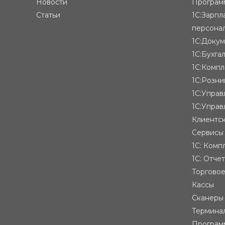
Новости
Программ
Статьи
1С:Зарпл
персона
1С:Доку
1С:Бухга
1С:Компл
1С:Розни
1С:Упра
1С:Управ
Клиентск
Сервисы
1С: Комп
1С: Отче
Торгово
Кассы
Сканеры
Термина
Програм