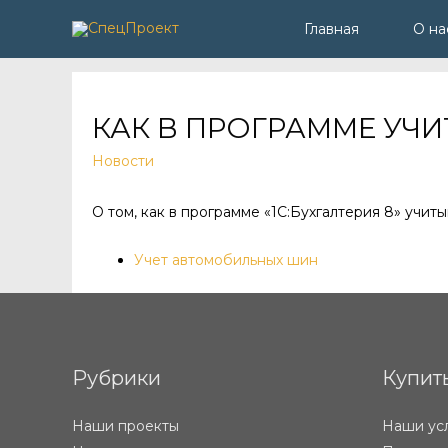
Главная
О на
КАК В ПРОГРАММЕ УЧ
Новости
О том, как в программе «1С:Бухгалтерия 8» учит
Учет автомобильных шин
Рубрики
Купит
Наши проекты
Наши ус