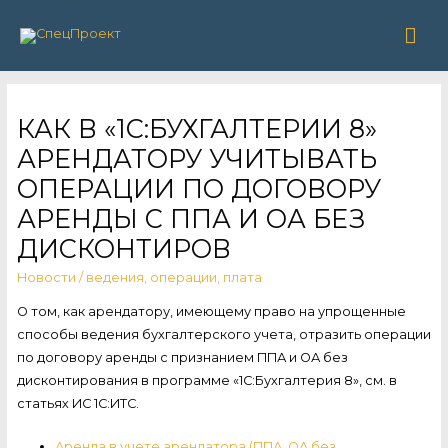
Гла
ме
КАК В «1С:БУХГАЛТЕРИИ 8»
АРЕНДАТОРУ УЧИТЫВАТЬ
ОПЕРАЦИИ ПО ДОГОВОРУ
АРЕНДЫ С ППА И ОА БЕЗ
ДИСКОНТИРОВ
Новости
/
ведения
,
операции
,
плата
О том, как арендатору, имеющему право на упрощенные
способы ведения бухгалтерского учета, отразить операции
по договору аренды с признанием ППА и ОА без
дисконтирования в программе «1С:Бухгалтерия 8», см. в
статьях ИС 1С:ИТС.
Аренда в учете арендатора (ППА, ОА без