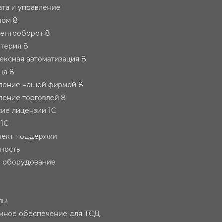
ата и управление
лом 8
ментооборот 8
лтерия 8
ексная автоматизация 8
ца 8
вление нашей фирмой 8
ление торговлей 8
ие лицензии 1С
 1С
лект поддержки
тность
е оборудование
лы
мное обеспечение для ТСД