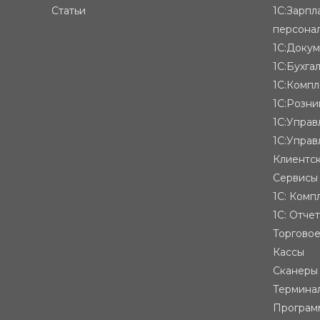
Статьи
1С:Зарпл
персона
1С:Доку
1С:Бухга
1С:Компл
1С:Розни
1С:Упра
1С:Управ
Клиентск
Сервисы
1С: Комп
1С: Отче
Торгово
Кассы
Сканеры
Термина
Програм