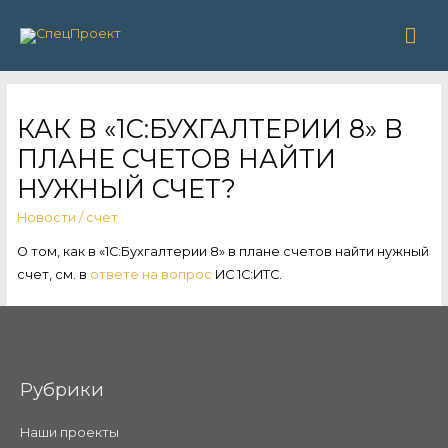
Гла
ме
КАК В «1С:БУХГАЛТЕРИИ 8» В
ПЛАНЕ СЧЕТОВ НАЙТИ
НУЖНЫЙ СЧЕТ?
Новости
/
счет
О том, как в «1С:Бухгалтерии 8» в плане счетов найти нужный
счет, см. в
ответе на вопрос
ИС 1С:ИТС.
Рубрики
Наши проекты