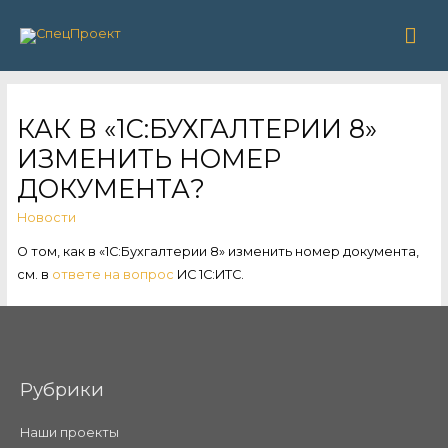
Гла
ме
КАК В «1С:БУХГАЛТЕРИИ 8»
ИЗМЕНИТЬ НОМЕР
ДОКУМЕНТА?
Новости
О том, как в «1С:Бухгалтерии 8» изменить номер документа,
см. в
ответе на вопрос
ИС 1С:ИТС.
Рубрики
Наши проекты