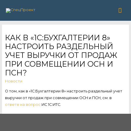
Гла
ме
КАК В «1С:БУХГАЛТЕРИИ 8»
НАСТРОИТЬ РАЗДЕЛЬНЫЙ
УЧЕТ ВЫРУЧКИ ОТ ПРОДАЖ
ПРИ СОВМЕЩЕНИИ ОСН И
ПСН?
Новости
О том, как в «1С:Бухгалтерии 8» настроить раздельный учет
выручки от продаж при совмещении ОСН и ПСН, см. в
ответе на вопрос
ИС 1С:ИТС.