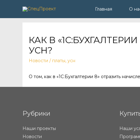
Главная
О на
КАК В «1С:БУХГАЛТЕРИ
УСН?
Новости
/
платы
,
усн
О том, как в «1С:Бухгалтерии 8» отразить начисл
Рубрики
Купит
Наши проекты
Наши ус
Новости
Программ