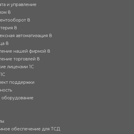
ата и управление
лом 8
ментооборот 8
лтерия 8
ексная автоматизация 8
ца 8
вление нашей фирмой 8
ление торговлей 8
ие лицензии 1С
 1С
лект поддержки
тность
е оборудование
лы
мное обеспечение для ТСД