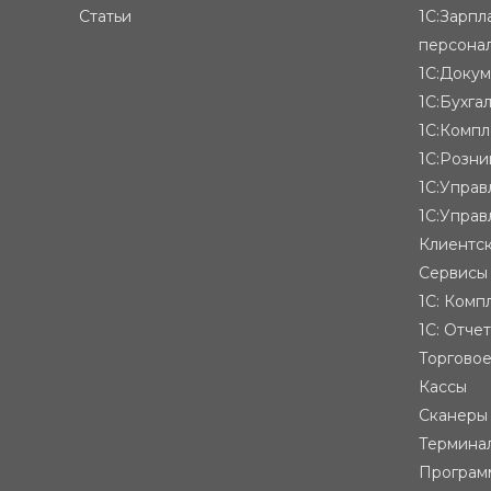
Статьи
1С:Зарпл
персона
1С:Доку
1С:Бухга
1С:Компл
1С:Розни
1С:Упра
1С:Управ
Клиентск
Сервисы
1С: Комп
1С: Отче
Торгово
Кассы
Сканеры
Термина
Програм