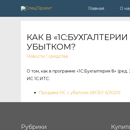
Главная
О на
КАК В «1С:БУХГАЛТЕР
УБЫТКОМ?
Новости
/
средства
О том, как в программе «1С:Бухгалтерия 8» (ред.
ИС 1С:ИТС:
Продажа ОС с убытком (ФСБУ 6/2020)
Рубрики
Купит