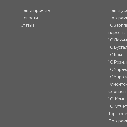
Наши проекты
Наши ус
Новости
Программ
Статьи
1С:Зарпл
персона
1С:Доку
1С:Бухга
1С:Компл
1С:Розни
1С:Упра
1С:Управ
Клиентск
Сервисы
1С: Комп
1С: Отче
Торгово
Програм