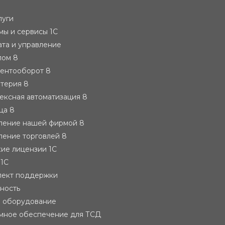
луги
ы и сервисы 1С
ата и управление
лом 8
ментооборот 8
лтерия 8
ексная автоматизация 8
ца 8
вление нашей фирмой 8
ление торговлей 8
ие лицензии 1С
 1С
лект поддержки
тность
е оборудование
мное обеспечение для ТСД