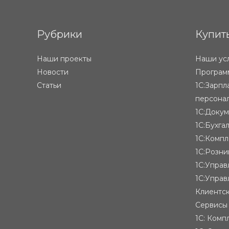
Рубрики
Купит
Наши проекты
Наши ус
Новости
Программ
Статьи
1С:Зарпл
персона
1С:Доку
1С:Бухга
1С:Компл
1С:Розни
1С:Упра
1С:Управ
Клиентск
Сервисы
1С: Комп