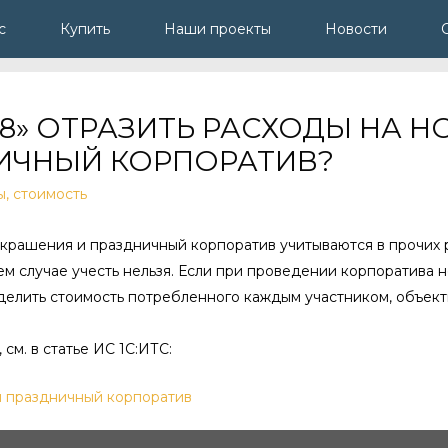
с
Купить
Наши проекты
Новости
ИИ 8» ОТРАЗИТЬ РАСХОДЫ НА 
ИЧНЫЙ КОРПОРАТИВ?
ы
,
стоимость
украшения и праздничный корпоратив учитываются в прочих 
щем случае учесть нельзя. Если при проведении корпоратива
ределить стоимость потребленного каждым участником, объе
 см. в статье ИС 1С:ИТС:
и праздничный корпоратив