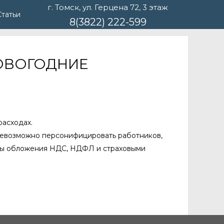
г. Томск, ул. Герцена 72, 3 этаж
Статьи
8(3822) 222-599
НОВОГОДНИЕ
расходах.
 невозможно персонифицировать работников,
кты обложения НДС, НДФЛ и страховыми