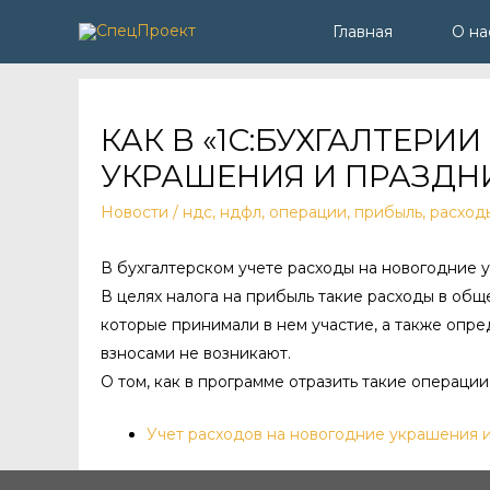
Главная
О на
КАК В «1С:БУХГАЛТЕР
УКРАШЕНИЯ И ПРАЗДН
Новости
/
ндс
,
ндфл
,
операции
,
прибыль
,
расход
В бухгалтерском учете расходы на новогодние 
В целях налога на прибыль такие расходы в об
которые принимали в нем участие, а также оп
взносами не возникают.
О том, как в программе отразить такие операции,
Учет расходов на новогодние украшения 