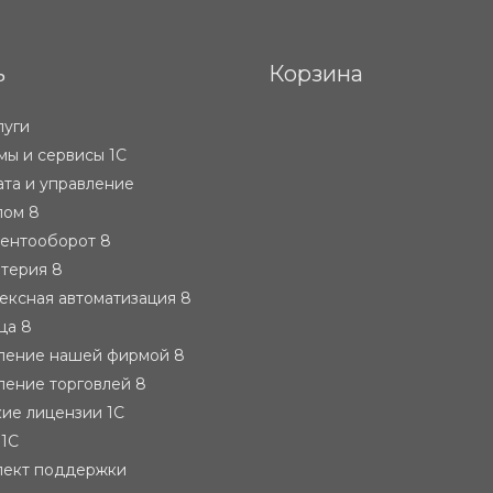
ь
Корзина
луги
ы и сервисы 1С
ата и управление
лом 8
ментооборот 8
лтерия 8
ексная автоматизация 8
ца 8
вление нашей фирмой 8
ление торговлей 8
ие лицензии 1С
 1С
лект поддержки