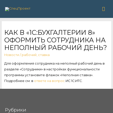
Гла
ме
КАК В «1С:БУХГАЛТЕРИИ 8»
ОФОРМИТЬ СОТРУДНИКА НА
НЕПОЛНЫЙ РАБОЧИЙ ДЕНЬ?
Новости
/
рабочий
,
ставка
Для оформления сотрудника на неполный рабочий день в
разделе «Сотрудники» в настройках функциональности
программы установите флажок «Неполная ставка».
Подробнее см. в
ответе на вопрос
ИС 1С:ИТС.
Рубрики