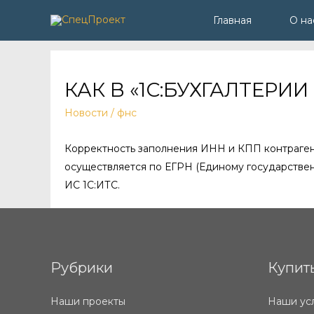
Главная
О на
КАК В «1С:БУХГАЛТЕРИ
Новости
/
фнс
Корректность заполнения ИНН и КПП контраген
осуществляется по ЕГРН (Единому государствен
ИС 1С:ИТС.
Рубрики
Купит
Наши проекты
Наши ус