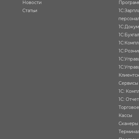
Новости
Программ
Статьи
1С:Зарпл
персона
1С:Доку
1С:Бухга
1С:Компл
1С:Розни
1С:Упра
1С:Управ
Клиентск
Сервисы
1С: Комп
1С: Отче
Торгово
Кассы
Сканеры
Термина