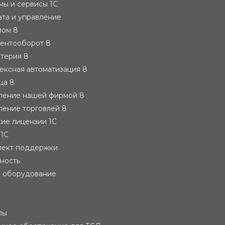
ы и сервисы 1С
ата и управление
лом 8
ментооборот 8
лтерия 8
ексная автоматизация 8
ца 8
вление нашей фирмой 8
ление торговлей 8
ие лицензии 1С
 1С
лект поддержки
тность
е оборудование
лы