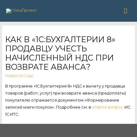
Гла
ме
КАК В «1С:БУХГАЛТЕРИИ 8»
ПРОДАВЦУ УЧЕСТЬ
НАЧИСЛЕННЫЙ НДС ПРИ
ВОЗВРАТЕ АВАНСА?
Новости
/
ндс
В программе «1С:Бухгалтерия 8» НДС к вычету у продавца
товаров (работ, услуг) при возврате аванса (предоплаты)
покупателю отражается документом «Формирование
записей книги покупок». Подробнее см. в
ответе вопрос
ИС
1С:ИТС.