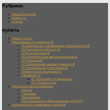
Рубрики
Наши проекты
Новости
Статьи
Купить
Наши услуги
Программы и сервисы 1С
1С:Зарплата и управление персоналом 8
1С:Документооборот 8
1С:Бухгалтерия 8
1С:Комплексная автоматизация 8
1С:Розница 8
1С:Управление нашей фирмой 8
1С:Управление торговлей 8
Клиентские лицензии 1С
Сервисы 1С
1С: Комплект поддержки
1С: Отчетность
Торговое оборудование
Кассы
Сканеры
Терминалы
Программное обеспечение для ТСД
Электронно-цифровые подписи