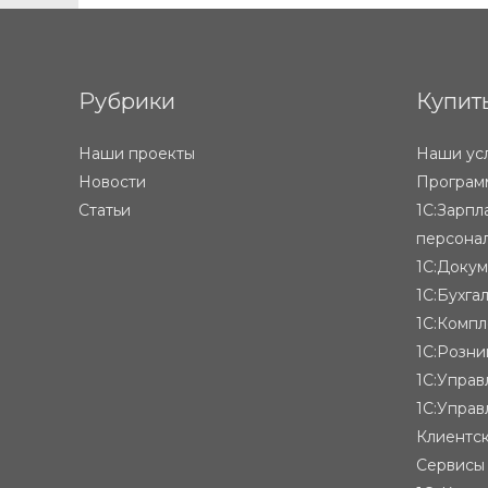
Рубрики
Купит
Наши проекты
Наши ус
Новости
Программ
Статьи
1С:Зарпл
персона
1С:Доку
1С:Бухга
1С:Компл
1С:Розни
1С:Упра
1С:Управ
Клиентск
Сервисы