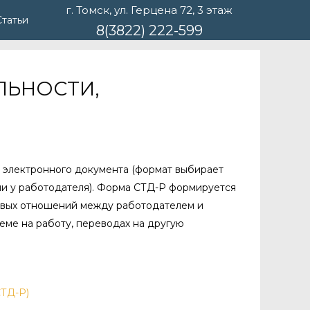
г. Томск, ул. Герцена 72, 3 этаж
Статьи
8(3822) 222-599
ЛЬНОСТИ,
е электронного документа (формат выбирает
ии у работодателя). Форма СТД-Р формируется
овых отношений между работодателем и
еме на работу, переводах на другую
СТД-Р)