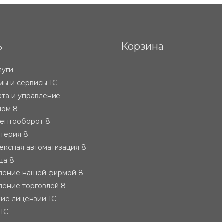
ь
Корзина
луги
ы и сервисы 1С
ата и управление
лом 8
ментооборот 8
лтерия 8
ексная автоматизация 8
ца 8
вление нашей фирмой 8
ление торговлей 8
ие лицензии 1С
 1С