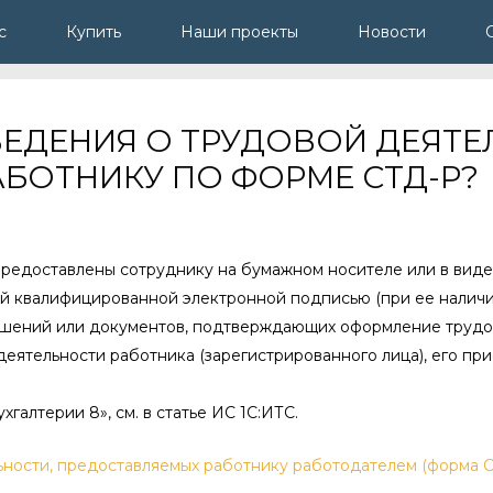
с
Купить
Наши проекты
Новости
СВЕДЕНИЯ О ТРУДОВОЙ ДЕЯТЕ
БОТНИКУ ПО ФОРМЕ СТД-Р?
предоставлены сотруднику на бумажном носителе или в вид
ой квалифицированной электронной подписью (при ее налич
решений или документов, подтверждающих оформление труд
еятельности работника (зарегистрированного лица), его при
хгалтерии 8», см. в статье ИС 1С:ИТС.
ьности, предоставляемых работнику работодателем (форма 