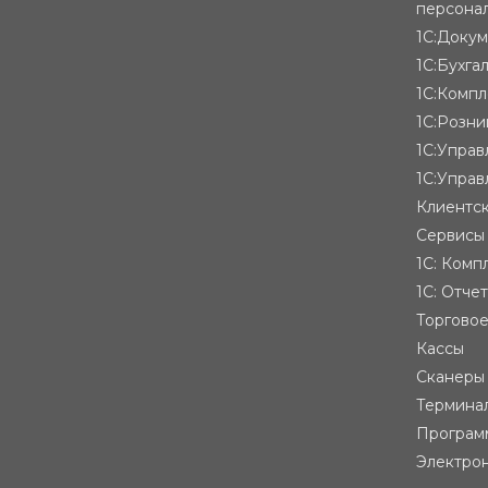
персона
1С:Доку
1С:Бухга
1С:Компл
1С:Розни
1С:Упра
1С:Управ
Клиентск
Сервисы
1С: Комп
1С: Отче
Торгово
Кассы
Сканеры
Термина
Програм
Электро