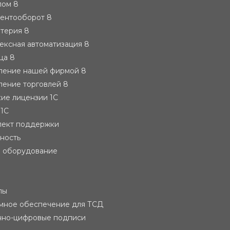
лом 8
ментооборот 8
лтерия 8
ексная автоматизация 8
ца 8
вление нашей фирмой 8
ление торговлей 8
ие лицензии 1С
 1С
лект поддержки
тность
е оборудование
лы
мное обеспечение для ТСД
нно-цифровые подписи