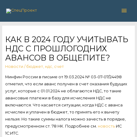
Глав
мен
КАК В 2024 ГОДУ УЧИТЫВАТЬ
НДС С ПРОШЛОГОДНИХ
АВАНСОВ В ОБЩЕПИТЕ?
Новости
/
бюджет
,
ндс
,
счет
Минфин России в письме от 19.03.2024 № 03-07-07/24498
отметил, что если аванс получен в счет оказания будущих
услуг, которые с 01.01.2024 не облагаются НДС, то такие
авансовые платежи в базу для исчисления НДС не
включаются. Что касается ситуации, когда НДС с аванса
исчислен и уплачен в бюджет, то принять его к вычету
нельзя. Но такие суммы налога можно зачесть в порядке,
предусмотренном ст. 78 НК. Подробнее см.
новость
ИС
1С:ИТС.