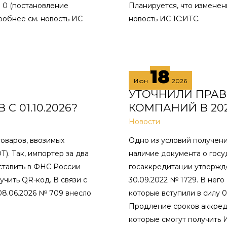
 0 (постановление
Планируется, что изменени
робнее см. новость ИС
новость ИС 1С:ИТС.
18
Июн
2026
УТОЧНИЛИ ПРАВ
 01.10.2026?
КОМПАНИЙ В 20
Новости
товаров, ввозимых
Одно из условий получени
). Так, импортер за два
наличие документа о гос
ставить в ФНС России
госаккредитации утвержд
чить QR-код. В связи с
30.09.2022 № 1729. В нег
08.06.2026 № 709 внесло
которые вступили в силу 
Продление сроков аккреди
которые смогут получить 