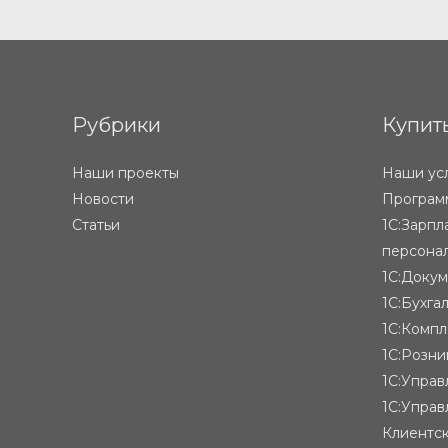
записей
Рубрики
Купит
Наши проекты
Наши ус
Новости
Программ
Статьи
1С:Зарпл
персона
1С:Доку
1С:Бухга
1С:Компл
1С:Розни
1С:Упра
1С:Управ
Клиентск