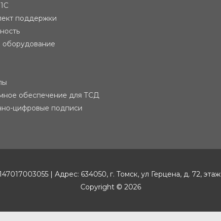
 1С
лект поддержки
тность
е оборудование
лы
мное обеспечение для ТСД
нно-цифровые подписи
17003055 | Адрес: 634050, г. Томск, ул Герцена, д. 72, этаж
Copyright © 2026