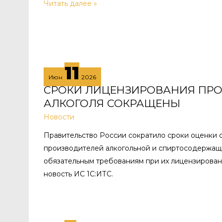
ЧТО
Читать далее »
ИЗМЕНИТСЯ
В
СИСТЕМЕ
ПРОСЛЕЖИВАЕМОСТИ
11
ТОВАРОВ
Июн
2026
С
СРОКИ ЛИЦЕНЗИРОВАНИЯ ПР
01.10.2026?
АЛКОГОЛЯ СОКРАЩЕНЫ
Новости
Правительство России сократило сроки оценки 
производителей алкогольной и спиртосодержа
обязательным требованиям при их лицензирован
новость ИС 1С:ИТС.