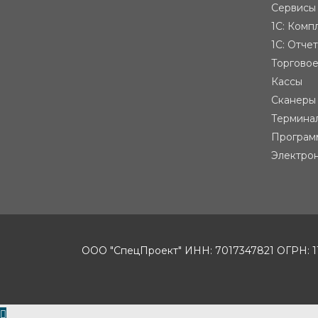
Сервисы
1С: Комп
1С: Отче
Торгово
Кассы
Сканеры
Термина
Програм
Электро
ООО "СпецПроект" ИНН: 7017347821 ОГРН: 11470
Пролистать