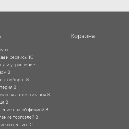
ь
Корзина
луги
ы и сервисы 1С
ата и управление
лом 8
ментооборот 8
лтерия 8
ексная автоматизация 8
ца 8
вление нашей фирмой 8
ление торговлей 8
ие лицензии 1С