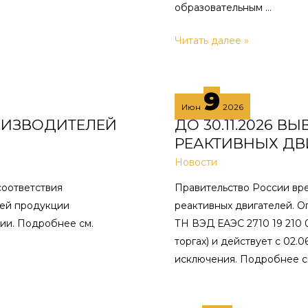
образовательным …
УТОЧНИЛИ
Читать далее »
ПРАВИЛА
АККРЕДИТАЦИИ
9
ИT-
Июн
2026
КОМПАНИЙ
ОИЗВОДИТЕЛЕЙ
ДО 30.11.2026 В
В
РЕАКТИВНЫХ ДВ
2026
Новости
ГОДУ
соответствия
Правительство России вре
щей продукции
реактивных двигателей. О
ии. Подробнее см.
ТН ВЭД ЕАЭС 2710 19 210 
торгах) и действует с 02.0
исключения. Подробнее см