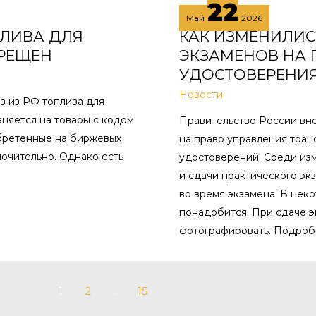
22
Май
2026
ОПЛИВА ДЛЯ
КАК ИЗМЕНИЛИС
ПРЕЩЕН
ЭКЗАМЕНОВ НА 
УДОСТОВЕРЕНИ
Новости
з из РФ топлива для
няется на товары с кодом
Правительство России вн
обретенные на биржевых
на право управления тран
ключительно. Однако есть
удостоверений. Среди из
и сдачи практического эк
во время экзамена. В нек
понадобится. При сдаче э
фотографировать. Подробн
1
2
…
15