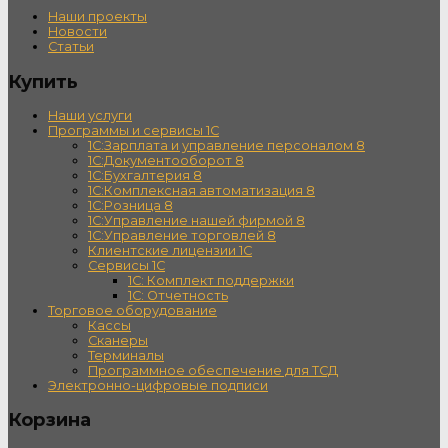
Наши проекты
Новости
Статьи
Купить
Наши услуги
Программы и сервисы 1С
1С:Зарплата и управление персоналом 8
1С:Документооборот 8
1С:Бухгалтерия 8
1С:Комплексная автоматизация 8
1С:Розница 8
1С:Управление нашей фирмой 8
1С:Управление торговлей 8
Клиентские лицензии 1С
Сервисы 1С
1С: Комплект поддержки
1С: Отчетность
Торговое оборудование
Кассы
Сканеры
Терминалы
Программное обеспечение для ТСД
Электронно-цифровые подписи
Корзина