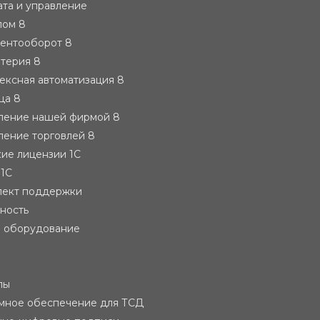
ата и управление
лом 8
ментооборот 8
лтерия 8
ексная автоматизация 8
ца 8
вление нашей фирмой 8
ление торговлей 8
ие лицензии 1С
 1С
лект поддержки
тность
е оборудование
лы
мное обеспечение для ТСД