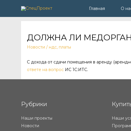
Главная
О на
ДОЛЖНА ЛИ МЕДОРГАН
Новости
/
ндс
,
платы
С дохода от сдачи помещения в аренду (арендн
ответе на вопрос
ИС 1С:ИТС.
Рубрики
Купит
Наши проекты
Наши ус
Новости
Программ