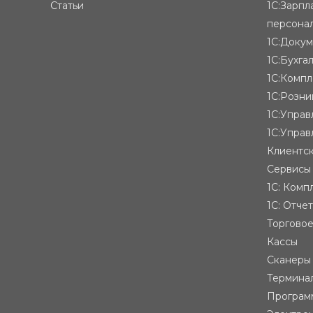
Статьи
1С:Зарпл
персона
1С:Доку
1С:Бухга
1С:Компл
1С:Розни
1С:Упра
1С:Управ
Клиентск
Сервисы
1С: Комп
1С: Отче
Торгово
Кассы
Сканеры
Термина
Програм