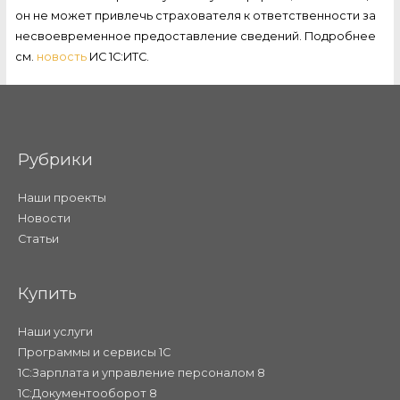
он не может привлечь страхователя к ответственности за
несвоевременное предоставление сведений. Подробнее
см.
новость
ИС 1С:ИТС.
Рубрики
Наши проекты
Новости
Статьи
Купить
Наши услуги
Программы и сервисы 1С
1С:Зарплата и управление персоналом 8
1С:Документооборот 8